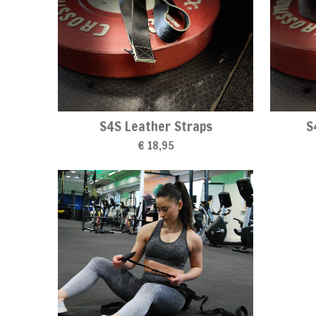
S4S Leather Straps
S
€ 18,95