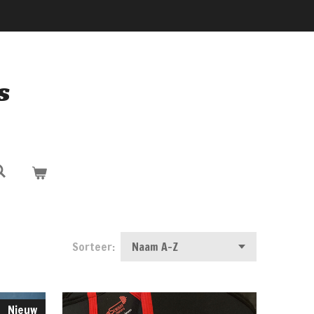
s
Sorteer:
Nieuw