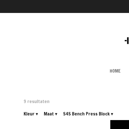
Ga
direct
naar
de
hoofdinhoud
HOME
9 resultaten
Kleur
▾
Maat
▾
S4S Bench Press Block
▾