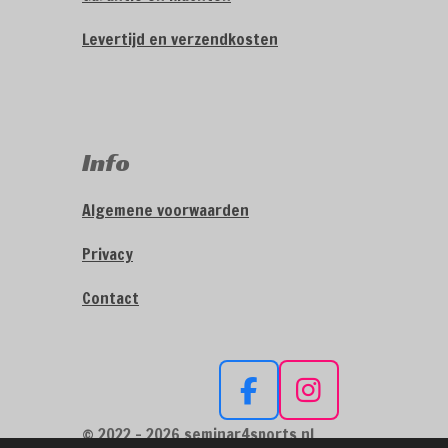
Levertijd en verzendkosten
Info
Algemene voorwaarden
Privacy
Contact
F
I
a
n
© 2022 - 2026 seminar4sports.nl