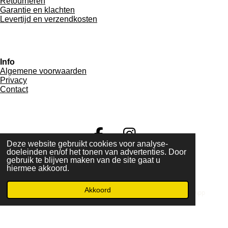
Retourneren
Garantie en klachten
Levertijd en verzendkosten
Info
Algemene voorwaarden
Privacy
Contact
F
I
Deze website gebruikt cookies voor analyse-
a
n
doeleinden en/of het tonen van advertenties. Door
© 2022 - 2026 seminar4sports.nl
gebruik te blijven maken van de site gaat u
Powered by
JouwWeb
c
s
hiermee akkoord.
e
t
Akkoord
E-mailadres
Telefoonnummer
WhatsApp
b
a
o
g
o
r