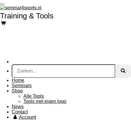
Ga
direct
Training & Tools
naar
de
hoofdinhoud
Home
Seminars
Shop
Alle Tools
Tools met eigen logo
News
Contact
Account