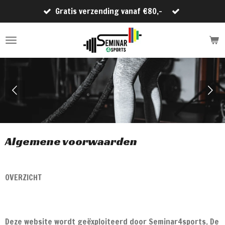
Gratis verzending vanaf €80,-
Ga
direct
naar
de
hoofdinhoud
Algemene voorwaarden
OVERZICHT
Deze website wordt geëxploiteerd door Seminar4sports. De