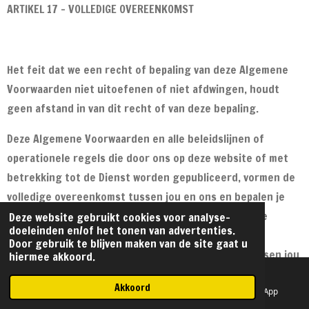
ARTIKEL 17 - VOLLEDIGE OVEREENKOMST
Het feit dat we een recht of bepaling van deze Algemene
Voorwaarden niet uitoefenen of niet afdwingen, houdt
geen afstand in van dit recht of van deze bepaling.
Deze Algemene Voorwaarden en alle beleidslijnen of
operationele regels die door ons op deze website of met
betrekking tot de Dienst worden gepubliceerd, vormen de
volledige overeenkomst tussen jou en ons en bepalen je
gebruik van de Dienst. Ze treden in de plaats van alle
Deze website gebruikt cookies voor analyse-
doeleinden en/of het tonen van advertenties.
eerdere en bestaande mondelinge en schriftelijke
Door gebruik te blijven maken van de site gaat u
overeenkomsten, communicaties en voorstellen tussen jou
hiermee akkoord.
en ons (waaronder vorige versies van de Algemene
Akkoord
Voorwaarden).
E-mailadres
Telefoonnummer
WhatsApp