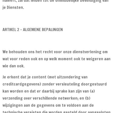
naleeft, zal dat leiden tot de onmiddellijke beëindiging van
je Diensten.
ARTIKEL 2 - ALGEMENE BEPALINGEN
We behouden ons het recht voor onze dienstverlening om
wat voor reden ook en op welk moment ook te weigeren aan
wie dan ook.
Je erkent dat je content (met uitzondering van
creditcardgegevens) zonder versleuteling doorgestuurd
kan worden en dat er daarbij sprake kan zijn van (a)
verzending over verschillende netwerken; en (b)
wijzigingen aan de gegevens om te voldoen aan de
technische vereisten die worden gesteld door aangesloten