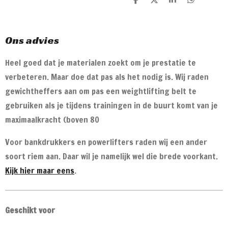
D
D
S
D
e
e
h
e
l
e
a
l
e
l
r
e
n
e
n
Ons advies
Heel goed dat je materialen zoekt om je prestatie te
verbeteren. Maar doe dat pas als het nodig is. Wij raden
gewichtheffers aan om pas een weightlifting belt te
gebruiken als je tijdens trainingen in de buurt komt van je
maximaalkracht (boven 80
Voor bankdrukkers en powerlifters raden wij een ander
soort riem aan. Daar wil je namelijk wel die brede voorkant.
Kijk hier maar eens
.
Geschikt voor