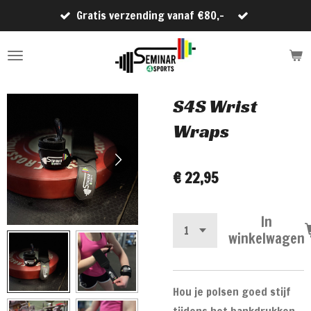
Gratis verzending vanaf €80,-
Ga
direct
naar
de
hoofdinhoud
S4S Wrist
Wraps
€ 22,95
In
winkelwagen
Hou je polsen goed stijf
tijdens het bankdrukken,