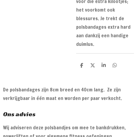
voor die extra kilootjes;
het voorkomt ook
blessures. Je trekt de
polsbandages extra hard
aan dankzij een handige
duimlus.
D
D
S
D
e
e
h
e
l
e
a
l
e
l
r
e
n
e
n
De polsbandages zijn 8cm breed en 40cm lang. Ze zijn
verkrijgbaar in één maat en worden per paar verkocht.
Ons advies
Wij adviseren deze polsbandjes om mee te bankdrukken,
powerliften of voor algemene fitness oefeningen.