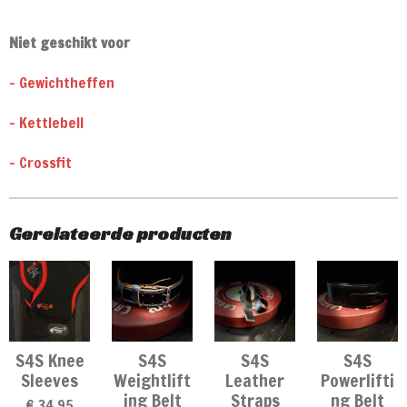
Niet geschikt voor
- Gewichtheffen
- Kettlebell
- Crossfit
Gerelateerde producten
S4S Knee
S4S
S4S
S4S
Sleeves
Weightlift
Leather
Powerlifti
ing Belt
Straps
ng Belt
€ 34,95