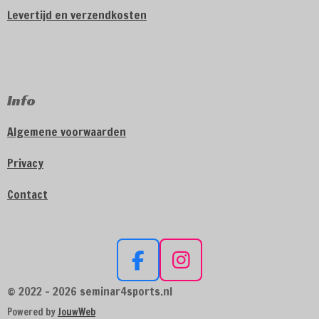
Levertijd en verzendkosten
Info
Algemene voorwaarden
Privacy
Contact
F
I
a
n
© 2022 - 2026 seminar4sports.nl
c
s
Powered by
JouwWeb