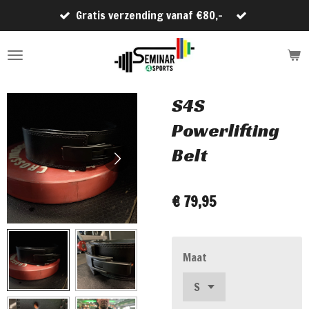
Gratis verzending vanaf €80,-
Ga
direct
naar
de
hoofdinhoud
S4S
Powerlifting
Belt
€ 79,95
Maat