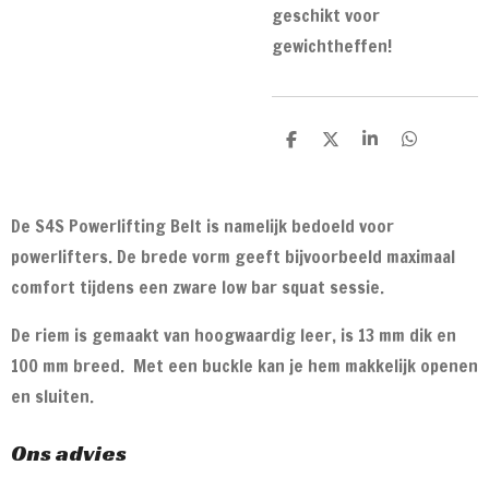
geschikt voor
gewichtheffen!
D
D
S
D
e
e
h
e
l
e
a
l
e
l
r
e
n
e
n
De S4S Powerlifting Belt is namelijk bedoeld voor
powerlifters. De brede vorm geeft bijvoorbeeld maximaal
comfort tijdens een zware low bar squat sessie.
De riem is gemaakt van hoogwaardig leer, is 13 mm dik en
100 mm breed. Met een buckle kan je hem makkelijk openen
en sluiten.
Ons advies